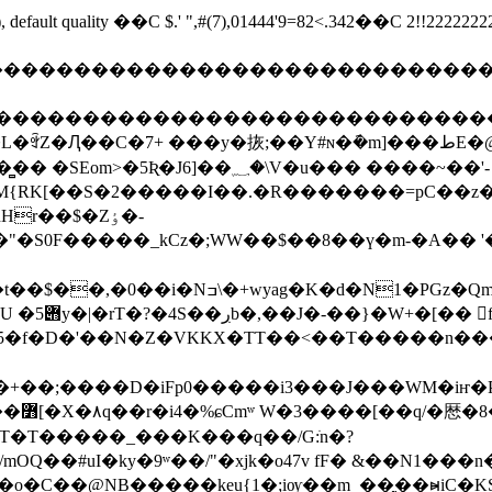
 default quality ��C $.' ",#(7),01444'9=82<.342��C 2!!22
ghijstuvwxyz����������������������
defghijstuvwxyz�������������������
J6]��؁�\V�u��� ����~��'-
��$�Zٶ�-
"�S0F�����_kCz�;WW��$��8��ү�m-�A�� '��
v;��c�#�e�*OVU΢�������U[9�ux���9M�
+X,W��r$
5�f�D�'��N�Z�VKKX�TT��<��T�����n���
���WM�iҥ�P�,�Ш=@k=N�5mw,�ا�U)���W$90jX�0~^��_�U.d�[��4ݻ����a�
1(T�T�����_���K���q��/G:ׂn�?
��#uI�ky�9ʷ��/"�xjk�o47v fF� &��N1���
�o�C��@NB�����keu{1�;iѹ��m_��ֳ��ⱝiC�K