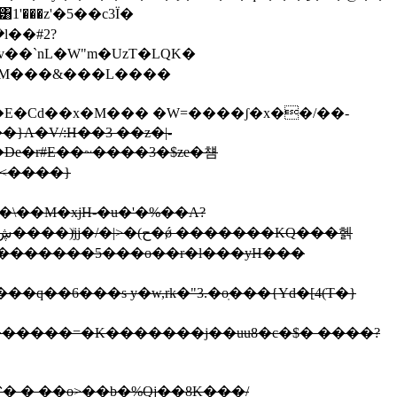
'���z'�5��c3Ϊ�
}A�V/:H��3 ��z�|-
�\��M�xjH-�u�'�%��A?
�������5���o��r�l���yH�؜��
�������=�K�������j��uu8�c�$� ����?