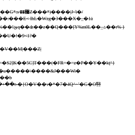
|J~̒i�/
&�V��M|���Z|
F�u�����\����&J���Wi�
���b