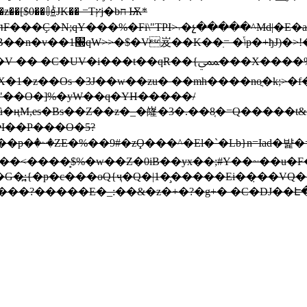
JK�� =Tץj�bח Ѭ*
��%�Fi\"TPI>˓�չ�����^Md|�E�a��G*:s޷��׳Z���*)����
E< IhL�Wzg�3���X�_�1ȧ
��X����%��!ئq��ʣ��z��Q���[Y%m0L��_ߑ��r% }
��O�]%�yW��q�YH�����/
ңM,es�Bs��Z��z�_�嶐�3�.��8͔�=Q�����t
�I��P���O�5?
��<����̙$%�w��Z�0iB��yx��;#Υ��~��u�
�߽;{�p�c���өQ{ҷ�Q�|1�̧�����Ei��̣��VQ