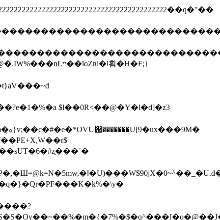
222222222222222222222222222222222222222222222222��q�"��
����������������������������������
�����������������������������������
?e�1�%�a $l��0R<��@�Y�l�d]�z3
�sUT�6�#zַ���`�
��V��L���Q`��X��y�l�,�}6+
n����?
S�S�Oy��~��%�m�{�7%�$�q^���[�o�@��J��