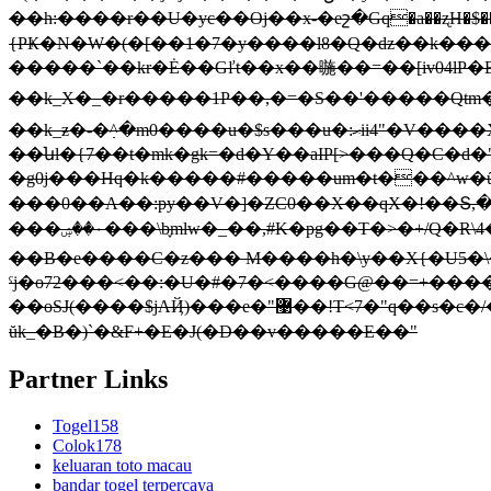
��h:����r��U�yc��Oj��x-�eշ�Gq�a��ʐH�$��z��[$0��㍘
{PҜ�N�W�(�[��1�7�y����l8�Q�dz��k���ⱜF���Ҫ�N;qY�
�����`��kr�Ė��Gľt��x��暆��=��[iv04lP�B��n�v��1׭qW>>�$�V岌��K��ֽ= �ݴp�+ђJ)�>!��:���
��k_X�_�r�����1P��,�=�S��'�����Qtm�V �� �C�UV�i���t��qR��{ﶱ�
��k_ƶ�-�߲^�m0����u�$s���u�:ޙii4"�V����X�1�z��Os �3J��w��zu� ��mh����noֳ�k;>�f��U�!�9<1?�
��նl�{7��t�mk�gk=�d�Y��aIP[>���Q�C�d�
�g0j���Hq�k�����#�����um�t���^w�ȗ�
���0��A��:py��V�]�ZC0��X��qX�!��Տ,
���٠��ۺ���\b֢mlw�_��,#K�pg��T�>�+/Q�R\4��p�ٝ�~�ZE�%��9#�zϘ���^�El�`�Lb}n=Iad�뱙�=�S2]K��5C]T���(�FR=�=z�P��Y��kţ^}
��B�e����C�z��� M����h�\y��X{�U5�\
ˤj�o72���<��:�U�#�7�<����G@��=+����G
��οSJ(����$jAҊ)���e�"޹��!T<7�"q��s�c�/���?�����E�_:��&�z�+�?�g+� �C�DJ��Է�+��r-�{O�V��ɿ�*�7�4Q^~'�G�O㗨
ŭk_�B�)`�&F+�E�J(�D��v�����E��
Partner Links
Togel158
Colok178
keluaran toto macau
bandar togel terpercaya