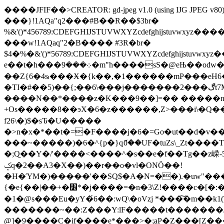
����JFIF��>CREATOR: gd-jpeg v1.0 (using IJG JPEG v80),
���}!1AQa"q2���#B��R��$3br�
%&'()*456789:CDEFGHIJSTUVWXYZcdef
���w!1AQaq"2�B���� #3R�br�
$4�%�&'()*56789:CDEFGHIJSTUVWXYZc
e��t�h���܀���9�m"h����sS�@eЊ��odw�L�ꃯZ�Ԯ��C�7+ ���y�拻;��Y#ɴ�݇�m]���طE�@�.IW%���nLײ��ȉoZвi�l흼�H�F;}
��Z{6�4s៲���Ӿ�{k��,�1������mP���eH6�̻�� �SEom>�5Ʀ�
�TI�#��5)��{;��6\���j�������2���ڰt7M{RK[��S�2�����I��.�R�������=pC��z�t}aV���~d
����N��*����z�K���9��]=�� �����nHr
+Os�����8��эX�6�z������,Z>���i\�Q��
f26\�)$�sԎ�U�����
�>n�x�*��t�=�F����j�6�=Goּ�ut��d�v��t��$��,�0��i�Nߏ\�+wyag�K�d�N1�PGz�Qm�ە̣}
���~�����)�6�^{p�}qަ0��UF�tuZs\_Zt����TU �5݋y�|�rT�?�4S��ڔb�,��J�-��}�W+�[�� f��PE
�;Qָ��Y�/'����<����^�s��e�f��Tg��z嵘-
ݤq�2��A3�X��)��r��o�vl�ONӦ��!
�H�ΎM�)�����'��SQ$�A�N=��).�uw"���+��;����D�iFp0�����i3���J
{�e{��|��+�׶*�j����=�n�3\Z!����c�[�:��߻[�X�۸q��r�i4�%ɕCmʷ W�3����[��q/�厯�8�q�}�Qr�PF���K�k%�\y�
�1�@s���Eu�yY�́6��:wQ\�oVzj *���͠�m��k
�������~��:Z���Y:lF�����t�������/mOQ
@]�9����C�if����e*���>�;aP�Z���[Z��