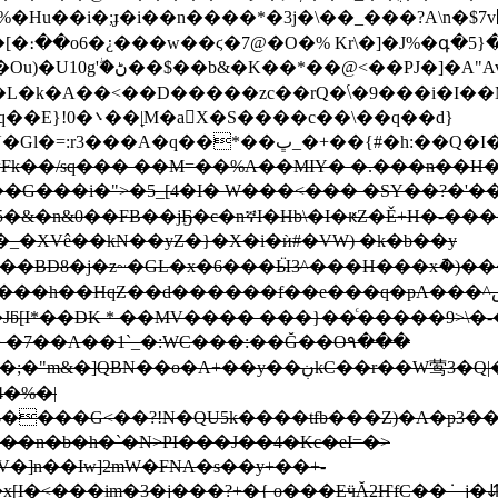
�Hu��i�;ɟ�i��n����*�3j�\��_���?A\n�$7v͸1
��`nL�W"m�UzT�LQK�
�c��\��q��d}
w=Fk��/sq��� ��M=��%A��MIY� �.���ᵰ��H��
�_�XVê��kN��yZ�}�X�i�ѝ#�VW) �k�b��y
�BD8�j�z~�GL�x�6���Ӹ3^���H���xު�)��
��f��e���q�pA���^ڜ����)ͥjj�/�|>�(ح�ǿ �������KQ���헭
ƃ[I*��DK * ��MV���� ���}��ͨ�����9>\�-
4�%�|
����G<��?!N�QU5k����tfb���Z)�A�p3
I��n�b�h�`�N>PI���J��4�Kc�eI=�>
]n��Iw]2mW�FNA�s��y+��+-