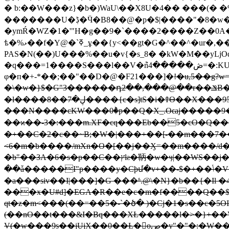
� b:��W���z}�b�)WaU\��X8U�4�� ���(� �%
�������U�ڋ�Ӵ�B8��@�p�$|����"�8�w�[�։��o6�¿���w��ϛ�7@�O�% Kr\�]�J%�գ�5}�l��#2?
�ymŔ�WZ�1�'"H�g��9�`����2����Z��0A�Οu)�U10g'ۖ�ڻ��$��b&�K��*��@<��PJ�]�A"Av
ѣ�%ޅ��f�Y@�`ߧ_ұ��{y<��gt�G�^��^�ur�,��L�k�A��<��D�����zc��rQ�֜\�9���i�I��M���&���L����
PAS�N(��)U���%��u�v{�s_8� �kW�M��yLjOq��E}!0�܌��ׇ|M�a񤬣X�S���
�q���=1����S���l��V�݉nڞ�����4=�:KU�Gl�=:r3���A�q��*��ڀ_�+��{#�h:��Q�I�E�Cd��­x�M��� �W=����ʃ�x��/��-
φ�п�+-*��;��"��D�@�F21���]�
!�u,5��g?
�\�w�}$�G"3������դ2��,���@��r��ݏB��G���i�">�5_[4�I� W���<��� �SY��?�'��De�r#E��~����3�$ze�첌
�l����8��ڸ�7����{c�s]tS�i�ϮӨ��X���95�&�n&0��FB��jҔ�c�nኛI�Hb\�I�ԟZ�Ě+H�-���<����}
���N����cKW���0ٞ�p��Q�X_.Oϵaj�����9
��ϰ��-3�:���m.XF�cq���Eb��5�cO�Q���
�+��C�2�c��~B;�W�|���+��[-��m���7����h��HqZ��d����
<6�m�b����/mXn�O�[��j��Ӽ=��m����/d�J
�b"��ЗA�6�s�p��C��ץlƨ�鞆�w�ӌ|��WS��j� �7��A��1`_�:WC���:��Ğ��O٩���
��ǡ�����I"p����y�Cþմ�v+��-$�+��ݳ�V�;�"m&�]QBN��o�A+��y��ڹkC��r��W莺3�Q|���q��6���s y�w,rk�"3.�oֽ���{Yd�[4(T�}
�a���siv��I|���]�G ���ʱ.@\�N}�b��{�Il �
���x�U#d]�EGA�R��e�c�m�f����Q��$
qt�z�m<���(��=��5�-`�ծ� )�Cj�1�s��c�5O
(��nO��t���&I�Bq���XŁ�����l�>�}+��V�
V(�w���9s��jUjX��0��Ƚ�oص�y"�"�:�W��x[I�<���im�3�j���?+�{ о���EӵĂ2ҤfC��ܿ__j�⇵� � ��o>��b�%Qj��8K���/